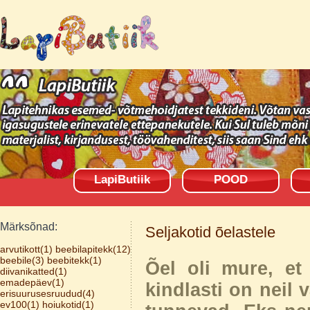
LapiButiik
POOD
Märksõnad:
Seljakotid õelastele
arvutikott(1)
beebilapitekk(12)
beebile(3)
beebitekk(1)
Õel oli mure, et
diivanikatted(1)
emadepäev(1)
kindlasti on neil 
erisuurusesruudud(4)
ev100(1)
hoiukotid(1)