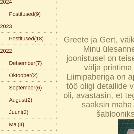
2024
Postitused(9)
2023
Greete ja Gert, väi
Postitused(18)
Minu ülesanne
2022
joonistusel on tei
Detsember(7)
välja printim
Oktoober(2)
Liimipaberiga on a
töö oligi detailide
September(6)
oli, avastasin, et te
August(2)
saaksin maha jo
Juuni(3)
šablooniks
Mai(4)