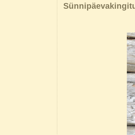
Sünnipäevakingit