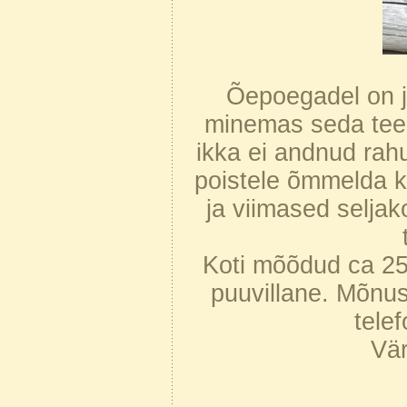
Õepoegadel on ju
minemas seda teed
ikka ei andnud rah
poistele õmmelda ke
ja viimased seljako
Koti mõõdud ca 2
puuvillane. Mõnu
tele
Vär