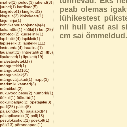
tunnevad. Eks nen
iiriahel(1)
jõulud(3)
juhend(3)
juubel(1)
kardinad(5)
peab olemas igaks
kingiidee(1)
kingikott(2)
kingitus(2)
kinkekaart(1)
lühikestest pükst
kirjumirju(1)
kohvikannusoojendaja(4)
nii hull vast asi 
kokamüts(1)
kööki(1)
kott(29)
cm sai õmmeldud
kott-tool(2)
kuuselinik(1)
lapibutiik(4)
lapikleit(1)
lapiseelik(3)
lapitekk(111)
lasteaeda(4)
laualina(1)
lauamatt(1)
lihtnetäht(2)
lill(5)
lipukesed(1)
lipukett(19)
mälestustetekk(7)
mängutekid(1)
mängutekk(161)
mänguväljak(3)
mänguväljakud(1)
mapp(3)
märkmikukaaned(3)
mündikott(2)
nukuvoodipesu(2)
numbrid(1)
öökull(1)
öökullid(1)
öökullipadjad(2)
õpetajale(3)
padi(25)
päike(5)
pajakindad(6)
pajalapid(4)
päkapikusokk(3)
pall(13)
pesulõksukott(1)
poekott(1)
põll(13)
põrandapadi(1)