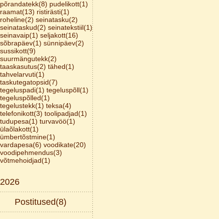
põrandatekk(8)
pudelikott(1)
raamat(13)
ristirästi(1)
roheline(2)
seinatasku(2)
seinataskud(2)
seinatekstiil(1)
seinavaip(1)
seljakott(16)
sõbrapäev(1)
sünnipäev(2)
sussikott(9)
suurmängutekk(2)
taaskasutus(2)
tähed(1)
tahvelarvuti(1)
taskutegatopsid(7)
tegeluspadi(1)
tegeluspõll(1)
tegeluspõlled(1)
tegelustekk(1)
teksa(4)
telefonikott(3)
toolipadjad(1)
tudupesa(1)
turvavöö(1)
ülaõlakott(1)
ümbertõstmine(1)
vardapesa(6)
voodikate(20)
voodipehmendus(3)
võtmehoidjad(1)
2026
Postitused(8)