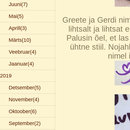
Juuni(7)
Mai(5)
Greete ja Gerdi ni
lihtsalt ja lihtsat
Aprill(3)
Palusin õel, et la
Märts(10)
ühtne stiil. Noja
Veebruar(4)
nimel 
Jaanuar(4)
2019
Detsember(5)
November(4)
Oktoober(6)
September(2)