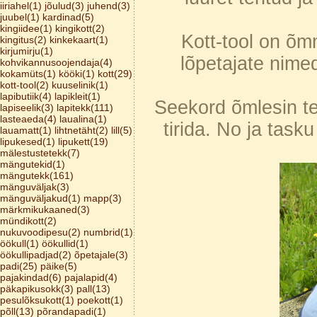
iiriahel(1)
jõulud(3)
juhend(3)
juubel(1)
kardinad(5)
kingiidee(1)
kingikott(2)
Kott-tool on õm
kingitus(2)
kinkekaart(1)
kirjumirju(1)
lõpetajate nimed
kohvikannusoojendaja(4)
kokamüts(1)
kööki(1)
kott(29)
kott-tool(2)
kuuselinik(1)
lapibutiik(4)
lapikleit(1)
Seekord õmlesin tek
lapiseelik(3)
lapitekk(111)
lasteaeda(4)
laualina(1)
tirida. No ja tas
lauamatt(1)
lihtnetäht(2)
lill(5)
lipukesed(1)
lipukett(19)
mälestustetekk(7)
mängutekid(1)
mängutekk(161)
mänguväljak(3)
mänguväljakud(1)
mapp(3)
märkmikukaaned(3)
mündikott(2)
nukuvoodipesu(2)
numbrid(1)
öökull(1)
öökullid(1)
öökullipadjad(2)
õpetajale(3)
padi(25)
päike(5)
pajakindad(6)
pajalapid(4)
päkapikusokk(3)
pall(13)
pesulõksukott(1)
poekott(1)
põll(13)
põrandapadi(1)