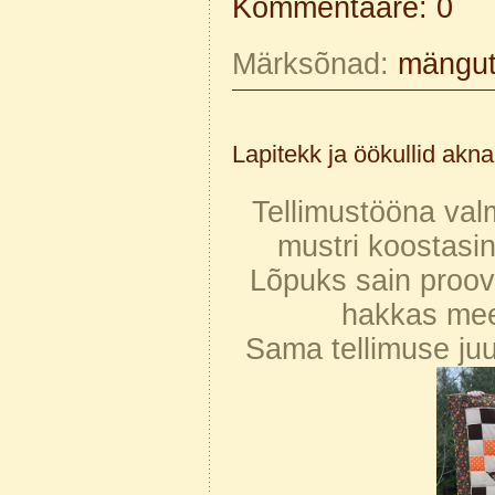
Kommentaare: 0
Märksõnad:
mängu
Lapitekk ja öökullid akna
Tellimustööna val
mustri koostasin
Lõpuks sain proovi
hakkas mee
Sama tellimuse juu