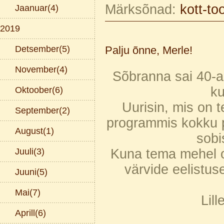
Märksõnad:
kott-too
Jaanuar(4)
2019
Detsember(5)
Palju õnne, Merle!
November(4)
Sõbranna sai 40-a
ku
Oktoober(6)
Uurisin, mis on te
September(2)
programmis kokku pa
August(1)
sobi
Juuli(3)
Kuna tema mehel oli
värvide eelistus
Juuni(5)
Mai(7)
Lill
Aprill(6)