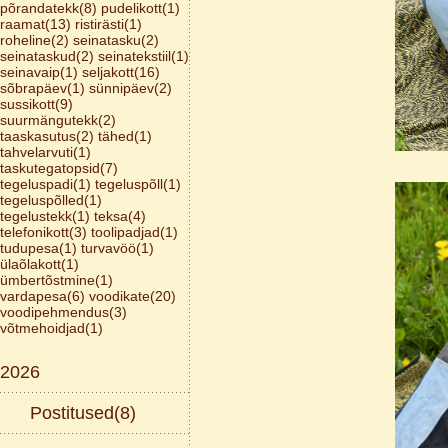
põrandatekk(8)
pudelikott(1)
raamat(13)
ristirästi(1)
roheline(2)
seinatasku(2)
seinataskud(2)
seinatekstiil(1)
seinavaip(1)
seljakott(16)
sõbrapäev(1)
sünnipäev(2)
sussikott(9)
suurmängutekk(2)
taaskasutus(2)
tähed(1)
tahvelarvuti(1)
taskutegatopsid(7)
tegeluspadi(1)
tegeluspõll(1)
tegeluspõlled(1)
tegelustekk(1)
teksa(4)
telefonikott(3)
toolipadjad(1)
tudupesa(1)
turvavöö(1)
ülaõlakott(1)
ümbertõstmine(1)
vardapesa(6)
voodikate(20)
voodipehmendus(3)
võtmehoidjad(1)
2026
Postitused(8)