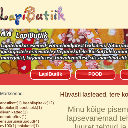
LapiButiik
POOD
Hüvasti lasteaed, tere ko
Märksõnad:
arvutikott(1)
beebilapitekk(12)
beebile(3)
beebitekk(1)
Minu kõige pisem 
diivanikatted(1)
lapsevanemad teha
emadepäev(1)
erisuurusesruudud(4)
luuret tehtud ja
ev100(1)
hoiukotid(1)