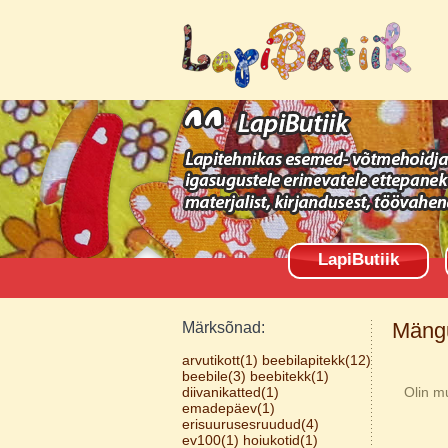
LapiButiik
Mängu
Märksõnad:
arvutikott(1)
beebilapitekk(12)
beebile(3)
beebitekk(1)
diivanikatted(1)
Olin m
emadepäev(1)
erisuurusesruudud(4)
ev100(1)
hoiukotid(1)