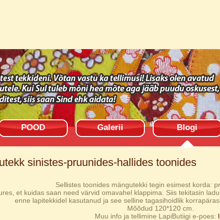
POOD
Galerii
Blogi
tekk sinistes-pruunides-hallides toonides
Sellistes toonides mängutekki tegin esimest korda: pr
ures, et kuidas saan need värvid omavahel klappima. Siis tekitasin lad
enne lapitekkidel kasutanud ja see selline tagasihoidlik korrapäras
Mõõdud 120*120 cm.
Muu info ja tellimine LapiButiigi e-poes: