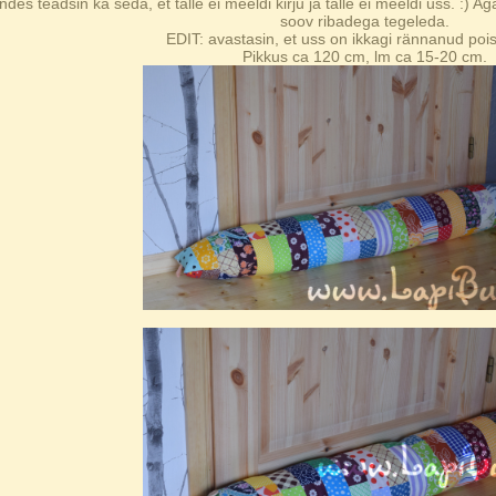
ndes teadsin ka seda, et talle ei meeldi kirju ja talle ei meeldi uss. :) 
soov ribadega tegeleda.
EDIT: avastasin, et uss on ikkagi rännanud poisi
Pikkus ca 120 cm, lm ca 15-20 cm.