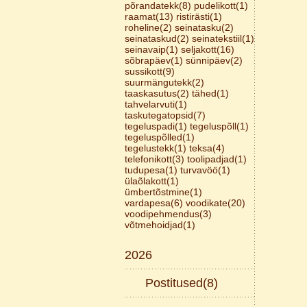
põrandatekk(8)
pudelikott(1)
raamat(13)
ristirästi(1)
roheline(2)
seinatasku(2)
seinataskud(2)
seinatekstiil(1)
seinavaip(1)
seljakott(16)
sõbrapäev(1)
sünnipäev(2)
sussikott(9)
suurmängutekk(2)
taaskasutus(2)
tähed(1)
tahvelarvuti(1)
taskutegatopsid(7)
tegeluspadi(1)
tegeluspõll(1)
tegeluspõlled(1)
tegelustekk(1)
teksa(4)
telefonikott(3)
toolipadjad(1)
tudupesa(1)
turvavöö(1)
ülaõlakott(1)
ümbertõstmine(1)
vardapesa(6)
voodikate(20)
voodipehmendus(3)
võtmehoidjad(1)
2026
Postitused(8)