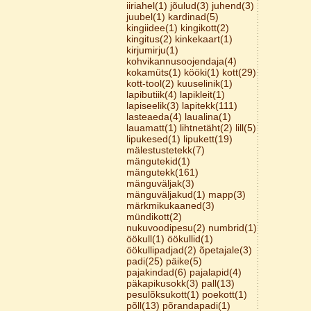
iiriahel(1)
jõulud(3)
juhend(3)
juubel(1)
kardinad(5)
kingiidee(1)
kingikott(2)
kingitus(2)
kinkekaart(1)
kirjumirju(1)
kohvikannusoojendaja(4)
kokamüts(1)
kööki(1)
kott(29)
kott-tool(2)
kuuselinik(1)
lapibutiik(4)
lapikleit(1)
lapiseelik(3)
lapitekk(111)
lasteaeda(4)
laualina(1)
lauamatt(1)
lihtnetäht(2)
lill(5)
lipukesed(1)
lipukett(19)
mälestustetekk(7)
mängutekid(1)
mängutekk(161)
mänguväljak(3)
mänguväljakud(1)
mapp(3)
märkmikukaaned(3)
mündikott(2)
nukuvoodipesu(2)
numbrid(1)
öökull(1)
öökullid(1)
öökullipadjad(2)
õpetajale(3)
padi(25)
päike(5)
pajakindad(6)
pajalapid(4)
päkapikusokk(3)
pall(13)
pesulõksukott(1)
poekott(1)
põll(13)
põrandapadi(1)