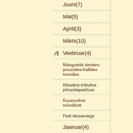
Juuni(7)
Mai(5)
Aprill(3)
Märts(10)
Veebruar(4)
Mängutekk sinistes-
pruunides-hallides
toonides
Ribadest triibuline
põrandapadi/uss
Kuusnurkne
mündikott
Padi ükssarvega
Jaanuar(4)