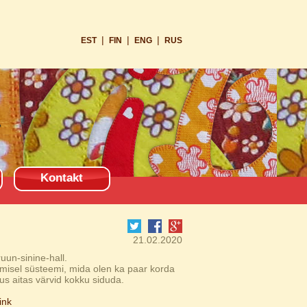
|
|
|
EST
FIN
ENG
RUS
Kontakt
21.02.2020
uun-sinine-hall.
umisel süsteemi, mida olen ka paar korda
us aitas värvid kokku siduda.
link