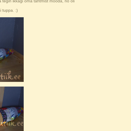
Aga tegin ikkagi oma tahtmist mööda, no oli
 tuppa. :)