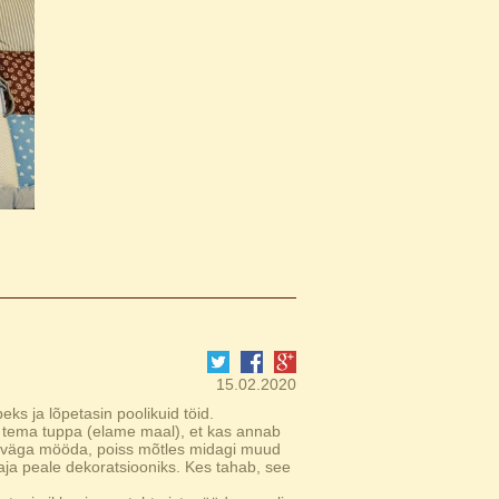
15.02.2020
eks ja lõpetasin poolikuid töid.
alt tema tuppa (elame maal), et kas annab
est väga mööda, poiss mõtles midagi muud
maja peale dekoratsiooniks. Kes tahab, see