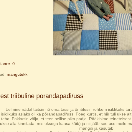
aare: 0
ad:
mängutekk
est triibuline põrandapadi/uss
Eelmine nädal täitsin nö oma tassi ja õmblesin rohkem isiklikuks tarb
isiklikuks asjaks oli ka põrandapadi/uss. Poeg kurtis, et hiir tuli ukse 
 teha. Pakkusin välja, et teen sellise pika padja. Rääkisime teineteis
ukse alla kinnitada, mis uksega kaasa käib) ja nii jääb see uss meile 
mängib ja kasutab.