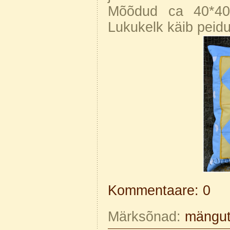
Mõõdud ca 40*40 
Lukukelk käib peidus
Kommentaare: 0
Märksõnad:
mängu