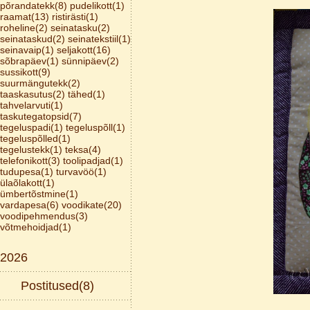
põrandatekk(8)
pudelikott(1)
raamat(13)
ristirästi(1)
roheline(2)
seinatasku(2)
seinataskud(2)
seinatekstiil(1)
seinavaip(1)
seljakott(16)
sõbrapäev(1)
sünnipäev(2)
sussikott(9)
suurmängutekk(2)
taaskasutus(2)
tähed(1)
tahvelarvuti(1)
taskutegatopsid(7)
tegeluspadi(1)
tegeluspõll(1)
tegeluspõlled(1)
tegelustekk(1)
teksa(4)
telefonikott(3)
toolipadjad(1)
tudupesa(1)
turvavöö(1)
ülaõlakott(1)
ümbertõstmine(1)
vardapesa(6)
voodikate(20)
voodipehmendus(3)
võtmehoidjad(1)
2026
Postitused(8)