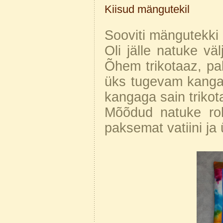
Kiisud mängutekil
Sooviti mängutekki k
Oli jälle natuke vä
Õhem trikotaaz, paks
üks tugevam kangas
kangaga sain trikot
Mõõdud natuke ro
paksemat vatiini ja 