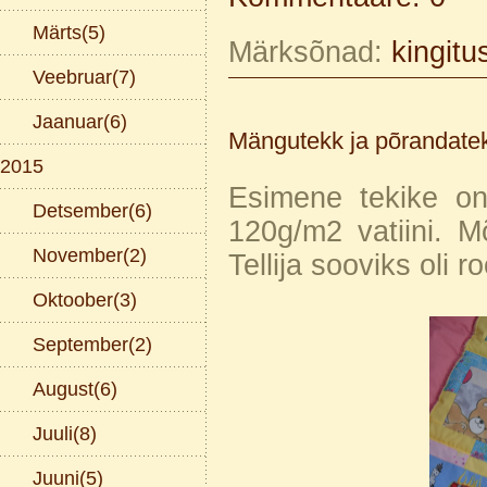
Märts(5)
Märksõnad:
kingitu
Veebruar(7)
Jaanuar(6)
Mängutekk ja põrandate
2015
Esimene tekike on
Detsember(6)
120g/m2 vatiini. 
November(2)
Tellija sooviks oli r
Oktoober(3)
September(2)
August(6)
Juuli(8)
Juuni(5)