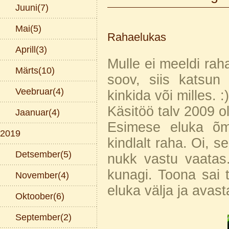
Juuni(7)
Mai(5)
Rahaelukas
Aprill(3)
Mulle ei meeldi rah
Märts(10)
soov, siis katsun
Veebruar(4)
kinkida või milles. :)
Käsitöö talv 2009 o
Jaanuar(4)
Esimese eluka õmb
2019
kindlalt raha. Oi, se
Detsember(5)
nukk vastu vaatas.
kunagi. Toona sai t
November(4)
eluka välja ja avast
Oktoober(6)
September(2)