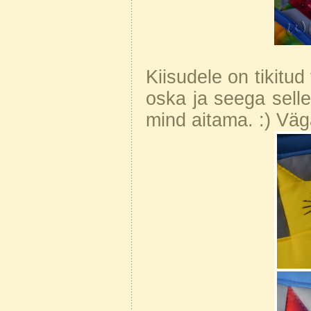
Kiisudele on tikitu
oska ja seega sellek
mind aitama. :) Väg