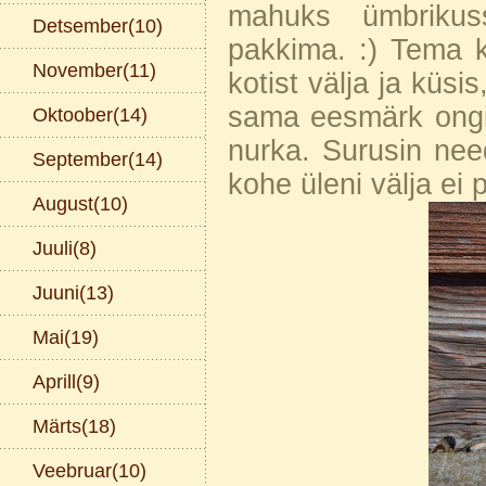
mahuks ümbrikus
Detsember(10)
pakkima. :) Tema ka
November(11)
kotist välja ja küsi
sama eesmärk ongi.
Oktoober(14)
nurka. Surusin need
September(14)
kohe üleni välja ei 
August(10)
Juuli(8)
Juuni(13)
Mai(19)
Aprill(9)
Märts(18)
Veebruar(10)