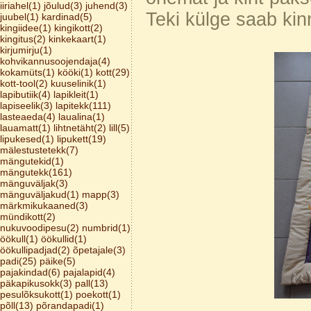
iiriahel(1)
jõulud(3)
juhend(3)
Teki külge saab kinn
juubel(1)
kardinad(5)
kingiidee(1)
kingikott(2)
kingitus(2)
kinkekaart(1)
kirjumirju(1)
kohvikannusoojendaja(4)
kokamüts(1)
kööki(1)
kott(29)
kott-tool(2)
kuuselinik(1)
lapibutiik(4)
lapikleit(1)
lapiseelik(3)
lapitekk(111)
lasteaeda(4)
laualina(1)
lauamatt(1)
lihtnetäht(2)
lill(5)
lipukesed(1)
lipukett(19)
mälestustetekk(7)
mängutekid(1)
mängutekk(161)
mänguväljak(3)
mänguväljakud(1)
mapp(3)
märkmikukaaned(3)
mündikott(2)
nukuvoodipesu(2)
numbrid(1)
öökull(1)
öökullid(1)
öökullipadjad(2)
õpetajale(3)
padi(25)
päike(5)
pajakindad(6)
pajalapid(4)
päkapikusokk(3)
pall(13)
pesulõksukott(1)
poekott(1)
põll(13)
põrandapadi(1)