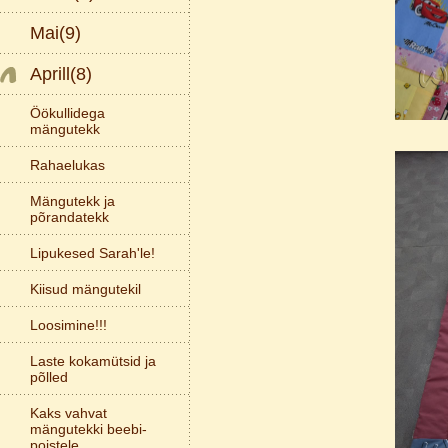
Mai(9)
Aprill(8)
Öökullidega
mängutekk
Rahaelukas
Mängutekk ja
põrandatekk
Lipukesed Sarah'le!
Kiisud mängutekil
Loosimine!!!
Laste kokamütsid ja
põlled
Kaks vahvat
mängutekki beebi-
poistele