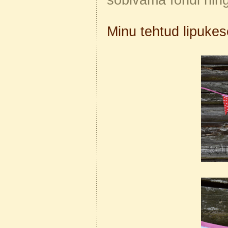
sobivama fondi nin
Minu tehtud lipukes