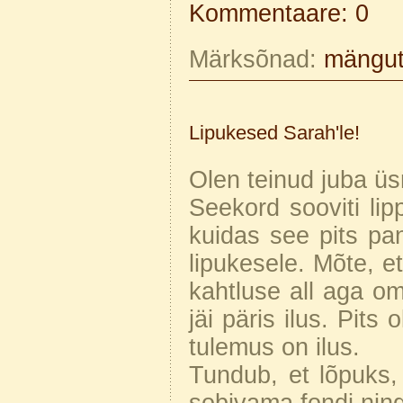
Kommentaare: 0
Märksõnad:
mängu
Lipukesed Sarah'le!
Olen teinud juba üsn
Seekord sooviti lip
kuidas see pits pa
lipukesele. Mõte, e
kahtluse all aga om
jäi päris ilus. Pits
tulemus on ilus.
Tundub, et lõpuks, 