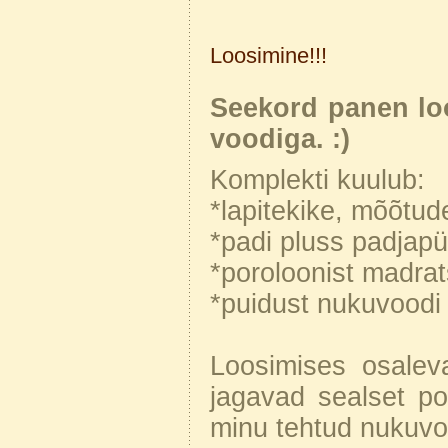
Loosimine!!!
Seekord panen loo
voodiga. :)
Komplekti kuulub:
*lapitekike, mõõtu
*padi pluss padjapü
*poroloonist madrat
*puidust nukuvoodi
Loosimises osale
jagavad sealset pos
minu tehtud nukuvoo