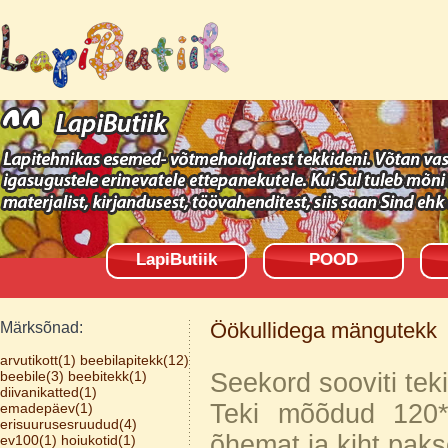
LapiButiik
POOD
Öökullidega mängutekk
Märksõnad:
arvutikott(1)
beebilapitekk(12)
beebile(3)
beebitekk(1)
Seekord sooviti tek
diivanikatted(1)
Teki mõõdud 120*1
emadepäev(1)
erisuurusesruudud(4)
õhemat ja kiht paks
ev100(1)
hoiukotid(1)