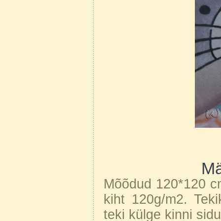
Mä
Mõõdud 120*120 cm.
kiht 120g/m2. Teki
teki külge kinni sid