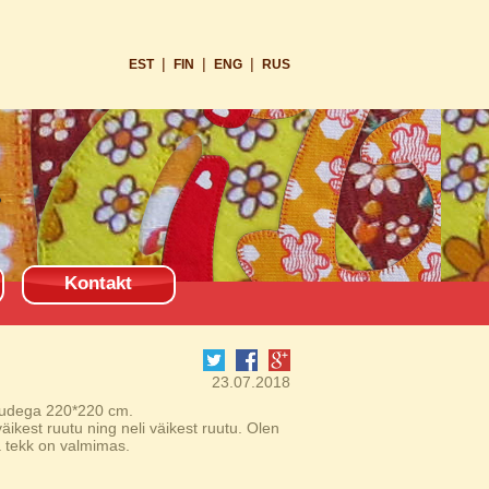
|
|
|
EST
FIN
ENG
RUS
Kontakt
23.07.2018
tudega 220*220 cm.
s väikest ruutu ning neli väikest ruutu. Olen
a tekk on valmimas.