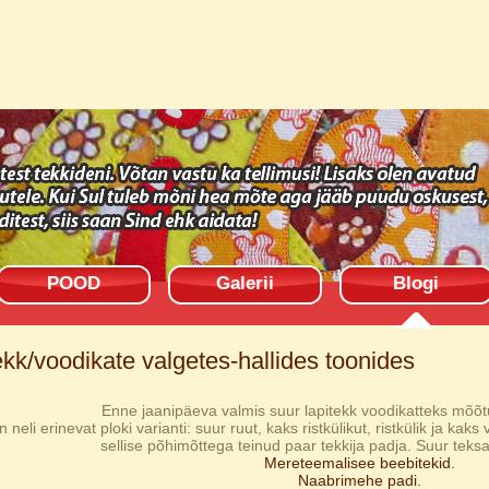
POOD
Galerii
Blogi
ekk/voodikate valgetes-hallides toonides
Enne jaanipäeva valmis suur lapitekk voodikatteks mõõ
n neli erinevat ploki varianti: suur ruut, kaks ristkülikut, ristkülik ja kak
sellise põhimõttega teinud paar tekkija padja. Suur teks
Mereteemalisee beebitekid.
Naabrimehe padi.