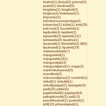
iiriahel(1)
jõulud(3)
juhend(3)
juubel(1)
kardinad(5)
kingiidee(1)
kingikott(2)
kingitus(2)
kinkekaart(1)
kirjumirju(1)
kohvikannusoojendaja(4)
kokamüts(1)
kööki(1)
kott(29)
kott-tool(2)
kuuselinik(1)
lapibutiik(4)
lapikleit(1)
lapiseelik(3)
lapitekk(111)
lasteaeda(4)
laualina(1)
lauamatt(1)
lihtnetäht(2)
lill(5)
lipukesed(1)
lipukett(19)
mälestustetekk(7)
mängutekid(1)
mängutekk(161)
mänguväljak(3)
mänguväljakud(1)
mapp(3)
märkmikukaaned(3)
mündikott(2)
nukuvoodipesu(2)
numbrid(1)
öökull(1)
öökullid(1)
öökullipadjad(2)
õpetajale(3)
padi(25)
päike(5)
pajakindad(6)
pajalapid(4)
päkapikusokk(3)
pall(13)
pesulõksukott(1)
poekott(1)
põll(13)
põrandapadi(1)