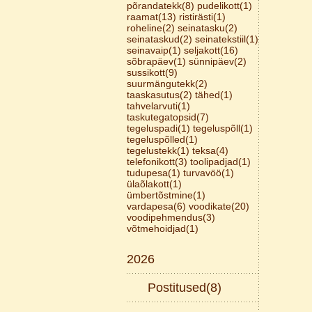
põrandatekk(8)
pudelikott(1)
raamat(13)
ristirästi(1)
roheline(2)
seinatasku(2)
seinataskud(2)
seinatekstiil(1)
seinavaip(1)
seljakott(16)
sõbrapäev(1)
sünnipäev(2)
sussikott(9)
suurmängutekk(2)
taaskasutus(2)
tähed(1)
tahvelarvuti(1)
taskutegatopsid(7)
tegeluspadi(1)
tegeluspõll(1)
tegeluspõlled(1)
tegelustekk(1)
teksa(4)
telefonikott(3)
toolipadjad(1)
tudupesa(1)
turvavöö(1)
ülaõlakott(1)
ümbertõstmine(1)
vardapesa(6)
voodikate(20)
voodipehmendus(3)
võtmehoidjad(1)
2026
Postitused(8)