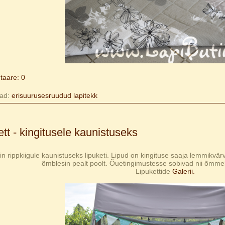
aare: 0
ad:
erisuurusesruudud
lapitekk
ett - kingitusele kaunistuseks
n rippkiigule kaunistuseks lipuketi. Lipud on kingituse saaja lemmikvärv
õmblesin pealt poolt. Õuetingimustesse sobivad nii õmmel
Lipukettide
Galerii.