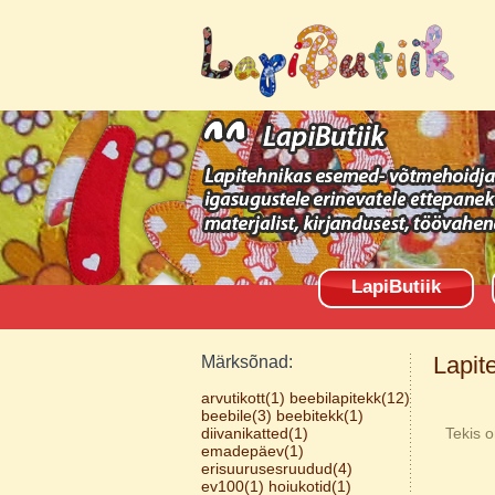
LapiButiik
Lapit
Märksõnad:
arvutikott(1)
beebilapitekk(12)
beebile(3)
beebitekk(1)
diivanikatted(1)
Tekis o
emadepäev(1)
erisuurusesruudud(4)
ev100(1)
hoiukotid(1)