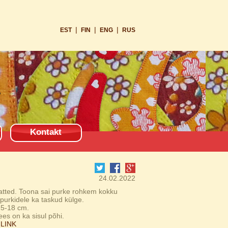
|
|
|
EST
FIN
ENG
RUS
Kontakt
24.02.2022
atted. Toona sai purke rohkem kokku
 purkidele ka taskud külge.
15-18 cm.
ees on ka sisul põhi.
:
LINK