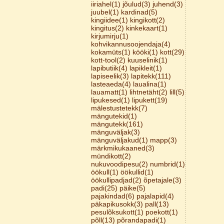
iiriahel(1)
jõulud(3)
juhend(3)
juubel(1)
kardinad(5)
kingiidee(1)
kingikott(2)
kingitus(2)
kinkekaart(1)
kirjumirju(1)
kohvikannusoojendaja(4)
kokamüts(1)
kööki(1)
kott(29)
kott-tool(2)
kuuselinik(1)
lapibutiik(4)
lapikleit(1)
lapiseelik(3)
lapitekk(111)
lasteaeda(4)
laualina(1)
lauamatt(1)
lihtnetäht(2)
lill(5)
lipukesed(1)
lipukett(19)
mälestustetekk(7)
mängutekid(1)
mängutekk(161)
mänguväljak(3)
mänguväljakud(1)
mapp(3)
märkmikukaaned(3)
mündikott(2)
nukuvoodipesu(2)
numbrid(1)
öökull(1)
öökullid(1)
öökullipadjad(2)
õpetajale(3)
padi(25)
päike(5)
pajakindad(6)
pajalapid(4)
päkapikusokk(3)
pall(13)
pesulõksukott(1)
poekott(1)
põll(13)
põrandapadi(1)