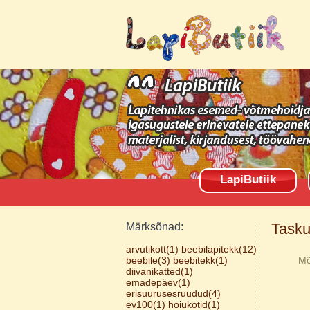
LapiButiik
Tasku
Märksõnad:
arvutikott(1)
beebilapitekk(12)
beebile(3)
beebitekk(1)
Mõn
diivanikatted(1)
emadepäev(1)
erisuurusesruudud(4)
ev100(1)
hoiukotid(1)