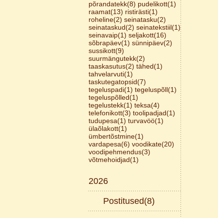
põrandatekk(8)
pudelikott(1)
raamat(13)
ristirästi(1)
roheline(2)
seinatasku(2)
seinataskud(2)
seinatekstiil(1)
seinavaip(1)
seljakott(16)
sõbrapäev(1)
sünnipäev(2)
sussikott(9)
suurmängutekk(2)
taaskasutus(2)
tähed(1)
tahvelarvuti(1)
taskutegatopsid(7)
tegeluspadi(1)
tegeluspõll(1)
tegeluspõlled(1)
tegelustekk(1)
teksa(4)
telefonikott(3)
toolipadjad(1)
tudupesa(1)
turvavöö(1)
ülaõlakott(1)
ümbertõstmine(1)
vardapesa(6)
voodikate(20)
voodipehmendus(3)
võtmehoidjad(1)
2026
Postitused(8)