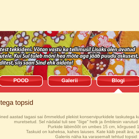
POOD
Galerii
Blogi
tega topsid
ed aastad tagasi sai õmmeldud plekist konservipurkidele taskutega k
muretsetud. Sel nädalal tuli see "õige" hetk ja õmblesin varutud
Purkide läbimõõt on umbes 15 cm, kõrgused 
Taskuid on kaheksa, kahes laiuses. Kate käib pealt ära, s
Galeriis näha ka varasemalt tehtud topsid