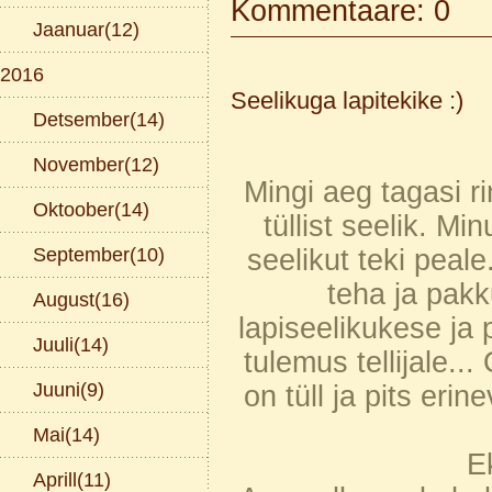
Kommentaare: 0
Jaanuar(12)
2016
Seelikuga lapitekike :)
Detsember(14)
November(12)
Mingi aeg tagasi ri
Oktoober(14)
tüllist seelik. 
September(10)
seelikut teki peale
teha ja pakk
August(16)
lapiseelikukese ja 
Juuli(14)
tulemus tellijale..
Juuni(9)
on tüll ja pits erin
Mai(14)
E
Aprill(11)