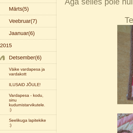
Aga selles pole hu
Märts(5)
Te
Veebruar(7)
Jaanuar(6)
2015
Detsember(6)
Väike vardapesa ja
vardakott
ILUSAID JÕULE!
Vardapesa - kodu,
sinu
kudumistarvikutele.
:)
Seelikuga lapitekike
:)