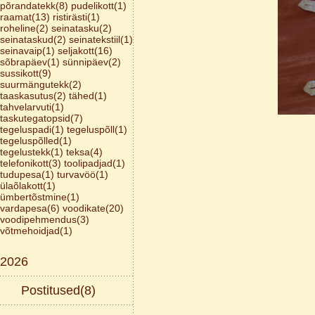
põrandatekk(8)
pudelikott(1)
raamat(13)
ristirästi(1)
roheline(2)
seinatasku(2)
seinataskud(2)
seinatekstiil(1)
seinavaip(1)
seljakott(16)
sõbrapäev(1)
sünnipäev(2)
sussikott(9)
suurmängutekk(2)
taaskasutus(2)
tähed(1)
tahvelarvuti(1)
taskutegatopsid(7)
tegeluspadi(1)
tegeluspõll(1)
tegeluspõlled(1)
tegelustekk(1)
teksa(4)
telefonikott(3)
toolipadjad(1)
tudupesa(1)
turvavöö(1)
ülaõlakott(1)
ümbertõstmine(1)
vardapesa(6)
voodikate(20)
voodipehmendus(3)
võtmehoidjad(1)
2026
Postitused(8)