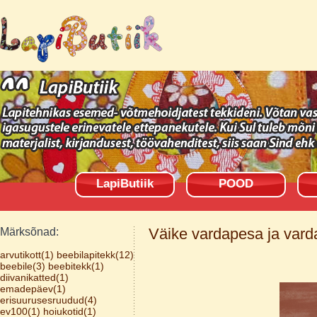
LapiButiik
POOD
Väike vardapesa ja vard
Märksõnad:
arvutikott(1)
beebilapitekk(12)
beebile(3)
beebitekk(1)
diivanikatted(1)
emadepäev(1)
erisuurusesruudud(4)
ev100(1)
hoiukotid(1)