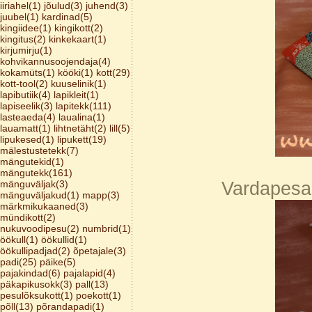
iiriahel(1)
jõulud(3)
juhend(3)
juubel(1)
kardinad(5)
kingiidee(1)
kingikott(2)
kingitus(2)
kinkekaart(1)
kirjumirju(1)
kohvikannusoojendaja(4)
kokamüts(1)
kööki(1)
kott(29)
kott-tool(2)
kuuselinik(1)
lapibutiik(4)
lapikleit(1)
lapiseelik(3)
lapitekk(111)
lasteaeda(4)
laualina(1)
lauamatt(1)
lihtnetäht(2)
lill(5)
lipukesed(1)
lipukett(19)
mälestustetekk(7)
mängutekid(1)
mängutekk(161)
mänguväljak(3)
Vardapesa 
mänguväljakud(1)
mapp(3)
märkmikukaaned(3)
mündikott(2)
nukuvoodipesu(2)
numbrid(1)
öökull(1)
öökullid(1)
öökullipadjad(2)
õpetajale(3)
padi(25)
päike(5)
pajakindad(6)
pajalapid(4)
päkapikusokk(3)
pall(13)
pesulõksukott(1)
poekott(1)
põll(13)
põrandapadi(1)