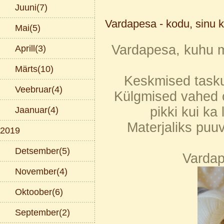
Juuni(7)
Vardapesa - kodu, sinu k
Mai(5)
Vardapesa, kuhu m
Aprill(3)
Märts(10)
Keskmised tasku
Veebruar(4)
Külgmised vahed o
pikki kui ka
Jaanuar(4)
Materjaliks puu
2019
Detsember(5)
Vardap
November(4)
Oktoober(6)
September(2)