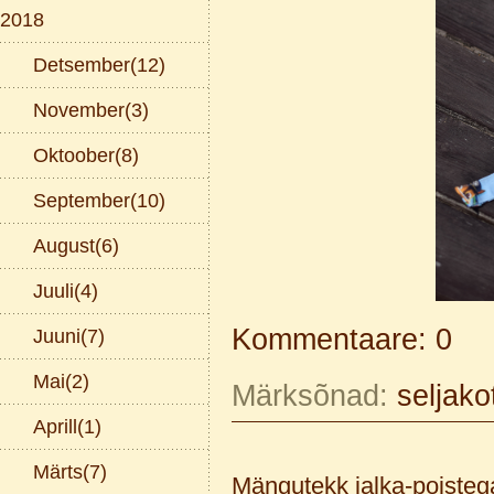
2018
Detsember(12)
November(3)
Oktoober(8)
September(10)
August(6)
Juuli(4)
Kommentaare: 0
Juuni(7)
Mai(2)
Märksõnad:
seljako
Aprill(1)
Märts(7)
Mängutekk jalka-poisteg