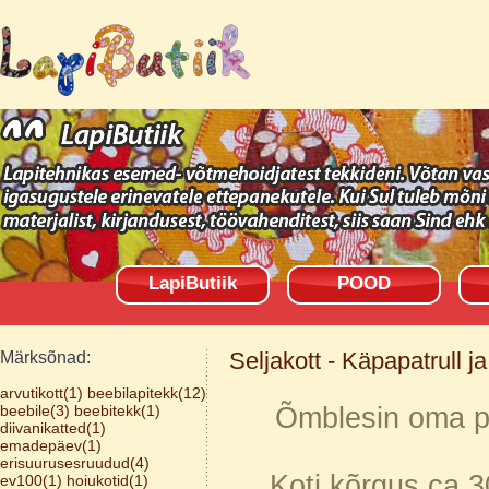
LapiButiik
POOD
Seljakott - Käpapatrull j
Märksõnad:
arvutikott(1)
beebilapitekk(12)
beebile(3)
beebitekk(1)
Õmblesin oma po
diivanikatted(1)
emadepäev(1)
erisuurusesruudud(4)
Koti kõrgus ca 3
ev100(1)
hoiukotid(1)