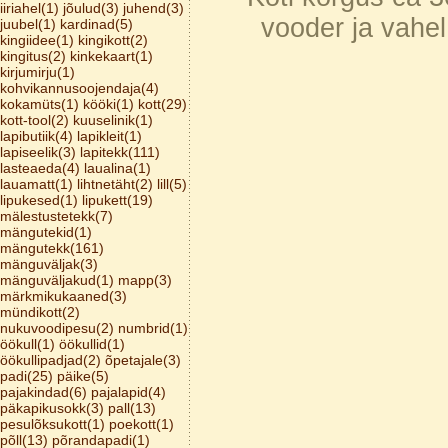
iiriahel(1)
jõulud(3)
juhend(3)
vooder ja vahel
juubel(1)
kardinad(5)
kingiidee(1)
kingikott(2)
kingitus(2)
kinkekaart(1)
kirjumirju(1)
kohvikannusoojendaja(4)
kokamüts(1)
kööki(1)
kott(29)
kott-tool(2)
kuuselinik(1)
lapibutiik(4)
lapikleit(1)
lapiseelik(3)
lapitekk(111)
lasteaeda(4)
laualina(1)
lauamatt(1)
lihtnetäht(2)
lill(5)
lipukesed(1)
lipukett(19)
mälestustetekk(7)
mängutekid(1)
mängutekk(161)
mänguväljak(3)
mänguväljakud(1)
mapp(3)
märkmikukaaned(3)
mündikott(2)
nukuvoodipesu(2)
numbrid(1)
öökull(1)
öökullid(1)
öökullipadjad(2)
õpetajale(3)
padi(25)
päike(5)
pajakindad(6)
pajalapid(4)
päkapikusokk(3)
pall(13)
pesulõksukott(1)
poekott(1)
põll(13)
põrandapadi(1)