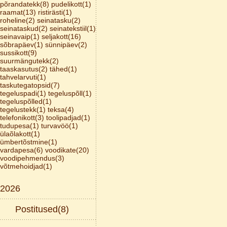
põrandatekk(8)
pudelikott(1)
raamat(13)
ristirästi(1)
roheline(2)
seinatasku(2)
seinataskud(2)
seinatekstiil(1)
seinavaip(1)
seljakott(16)
sõbrapäev(1)
sünnipäev(2)
sussikott(9)
suurmängutekk(2)
taaskasutus(2)
tähed(1)
tahvelarvuti(1)
taskutegatopsid(7)
tegeluspadi(1)
tegeluspõll(1)
tegeluspõlled(1)
tegelustekk(1)
teksa(4)
telefonikott(3)
toolipadjad(1)
tudupesa(1)
turvavöö(1)
ülaõlakott(1)
ümbertõstmine(1)
vardapesa(6)
voodikate(20)
voodipehmendus(3)
võtmehoidjad(1)
2026
Postitused(8)