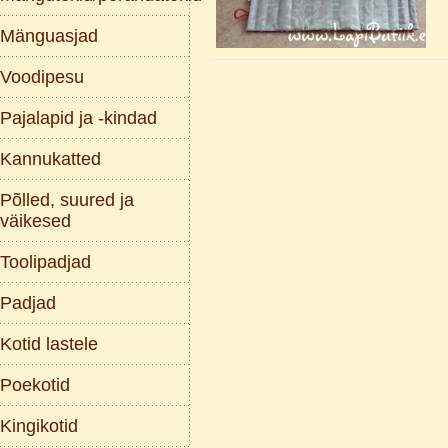
Mänguasjad
Voodipesu
Pajalapid ja -kindad
Kannukatted
Põlled, suured ja
väikesed
Toolipadjad
Padjad
Kotid lastele
Poekotid
Kingikotid