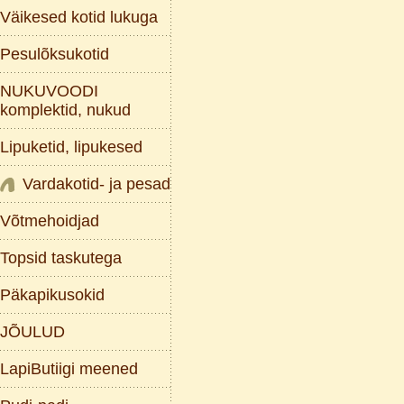
Väikesed kotid lukuga
Pesulõksukotid
NUKUVOODI
komplektid, nukud
Lipuketid, lipukesed
Vardakotid- ja pesad
Võtmehoidjad
Topsid taskutega
Päkapikusokid
JÕULUD
LapiButiigi meened