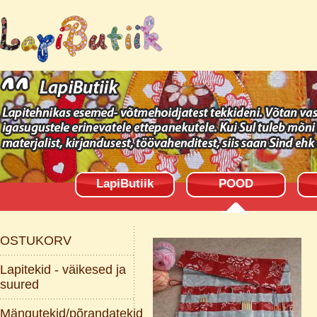
LapiButiik
POOD
OSTUKORV
Lapitekid - väikesed ja
suured
Mängutekid/põrandatekid