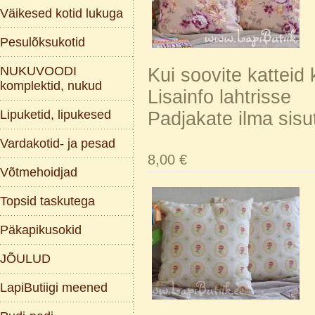
Väikesed kotid lukuga
Pesulõksukotid
NUKUVOODI
Kui soovite katteid
komplektid, nukud
Lisainfo lahtrisse
Lipuketid, lipukesed
Padjakate ilma sisut
Vardakotid- ja pesad
8,00 €
Võtmehoidjad
Topsid taskutega
Päkapikusokid
JÕULUD
LapiButiigi meened