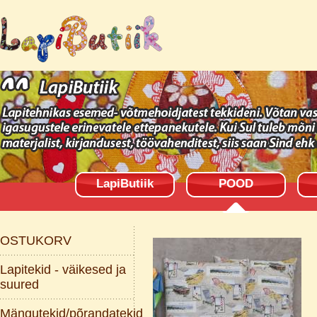
LapiButiik
POOD
OSTUKORV
Lapitekid - väikesed ja
suured
Mängutekid/põrandatekid