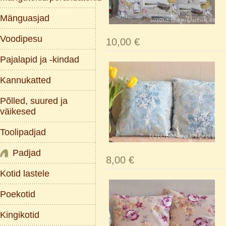
Mänguasjad
Voodipesu
10,00 €
Pajalapid ja -kindad
Kannukatted
Põlled, suured ja
väikesed
Toolipadjad
Padjad
8,00 €
Kotid lastele
Poekotid
Kingikotid