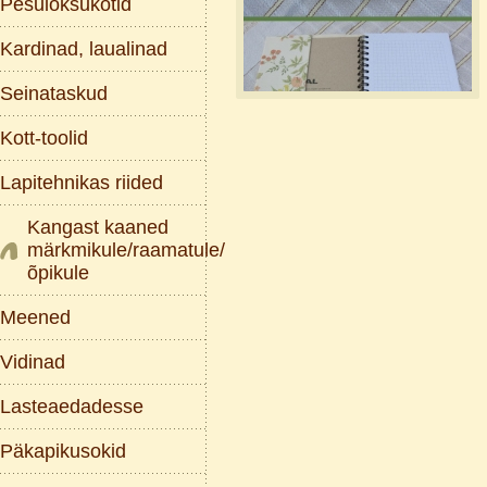
Pesulõksukotid
Kardinad, laualinad
Seinataskud
Kott-toolid
Lapitehnikas riided
Kangast kaaned
märkmikule/raamatule/
õpikule
Meened
Vidinad
Lasteaedadesse
Päkapikusokid