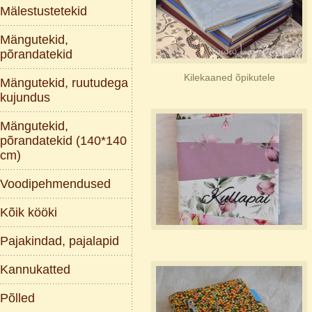
Mälestustetekid
Mängutekid,
põrandatekid
Kilekaaned õpikutele
Mängutekid, ruutudega
kujundus
Mängutekid,
põrandatekid (140*140
cm)
Voodipehmendused
Kõik kööki
Pajakindad, pajalapid
Kannukatted
Põlled