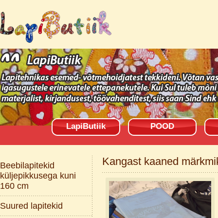
LapiButiik
POOD
Kangast kaaned märkmik
Beebilapitekid
küljepikkusega kuni
160 cm
Suured lapitekid