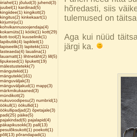
iiriahel(1)
jõulud(3)
juhend(3)
hõredasti, siis väik
juubel(1)
kardinad(5)
kingiidee(1)
kingikott(2)
tulemused on täitsa
kingitus(2)
kinkekaart(1)
kirjumirju(1)
kohvikannusoojendaja(4)
kokamüts(1)
kööki(1)
kott(29)
Aga kui nüüd täitsa
kott-tool(2)
kuuselinik(1)
lapibutiik(4)
lapikleit(1)
järgi ka.
lapiseelik(3)
lapitekk(111)
lasteaeda(4)
laualina(1)
lauamatt(1)
lihtnetäht(2)
lill(5)
lipukesed(1)
lipukett(19)
mälestustetekk(7)
mängutekid(1)
mängutekk(161)
mänguväljak(3)
mänguväljakud(1)
mapp(3)
märkmikukaaned(3)
mündikott(2)
nukuvoodipesu(2)
numbrid(1)
öökull(1)
öökullid(1)
öökullipadjad(2)
õpetajale(3)
padi(25)
päike(5)
pajakindad(6)
pajalapid(4)
päkapikusokk(3)
pall(13)
pesulõksukott(1)
poekott(1)
põll(13)
põrandapadi(1)