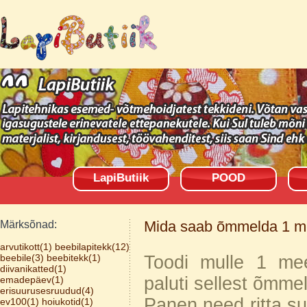
LapiButiik
POOD
Mida saab õmmelda 1 mee
Märksõnad:
arvutikott(1)
beebilapitekk(12)
beebile(3)
beebitekk(1)
Toodi mulle 1 mee
diivanikatted(1)
paluti sellest õmme
emadepäev(1)
erisuurusesruudud(4)
Panen need ritta suu
ev100(1)
hoiukotid(1)