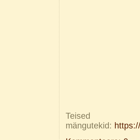
Teis
mängutekid:
https:/