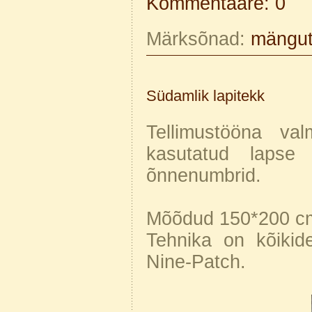
Kommentaare: 0
Märksõnad:
mängu
Südamlik lapitekk
Tellimustööna val
kasutatud lapse 
õnnenumbrid.
Mõõdud 150*200 c
Tehnika on kõikidel
Nine-Patch.