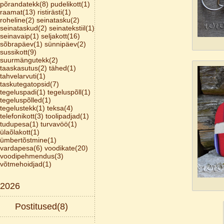
põrandatekk(8)
pudelikott(1)
raamat(13)
ristirästi(1)
roheline(2)
seinatasku(2)
seinataskud(2)
seinatekstiil(1)
seinavaip(1)
seljakott(16)
sõbrapäev(1)
sünnipäev(2)
sussikott(9)
suurmängutekk(2)
taaskasutus(2)
tähed(1)
tahvelarvuti(1)
taskutegatopsid(7)
tegeluspadi(1)
tegeluspõll(1)
tegeluspõlled(1)
tegelustekk(1)
teksa(4)
telefonikott(3)
toolipadjad(1)
tudupesa(1)
turvavöö(1)
ülaõlakott(1)
ümbertõstmine(1)
vardapesa(6)
voodikate(20)
voodipehmendus(3)
võtmehoidjad(1)
2026
Postitused(8)