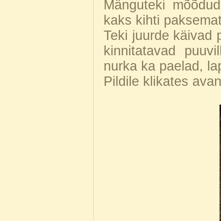
Mänguteki mõõdud
kaks kihti paksemat
Teki juurde käivad pa
kinnitatavad puuv
nurka ka paelad, lap
Pildile klikates ava