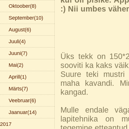
kui oli pisike. Ap
Oktoober(8)
:) Nii umbes vähem
September(10)
August(6)
Juuli(4)
Juuni(7)
Üks tekk on 150*20
sooviti ka kaks väi
Mai(2)
Suure teki mustri l
Aprill(1)
maha kavandi. Min
Märts(7)
kangad.
Veebruar(6)
Mulle endale väg
Jaanuar(14)
lapitehnika on m
2017
tegemine etteantud p