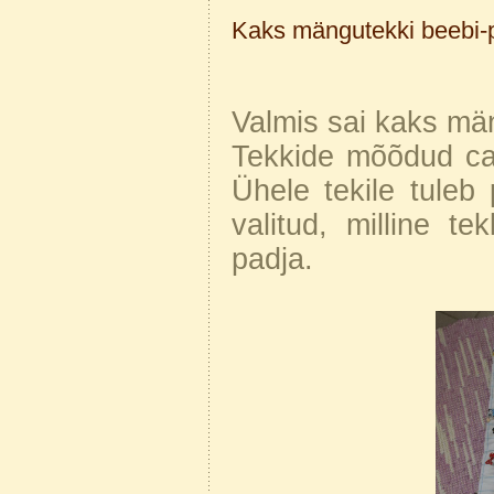
Kaks mängutekki beebi-p
Valmis sai kaks mä
Tekkide mõõdud ca
Ühele tekile tuleb
valitud, milline t
padja.​