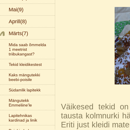
Mai(9)
Aprill(8)
Märts(7)
Mida saab õmmelda
1 meetrist
triibukangast?
Tekid kleidikestest
Kaks mängutekki
beebi-poisile
Südamlik lapitekk
Mängutekk
Väikesed tekid on 
Emmeliine'le
tausta kolmnurki häs
Lapitehnikas
kardinad ja linik
Eriti just kleidi mater